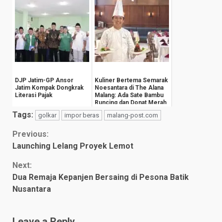
DJP Jatim-GP Ansor
Kuliner Bertema Semarak
Jatim Kompak Dongkrak
Noesantara di The Alana
Literasi Pajak
Malang: Ada Sate Bambu
Runcing dan Donat Merah
Putih
Tags:
golkar
impor beras
malang-post.com
Continue
Previous:
Launching Lelang Proyek Lemot
Reading
Next:
Dua Remaja Kepanjen Bersaing di Pesona Batik
Nusantara
Leave a Reply