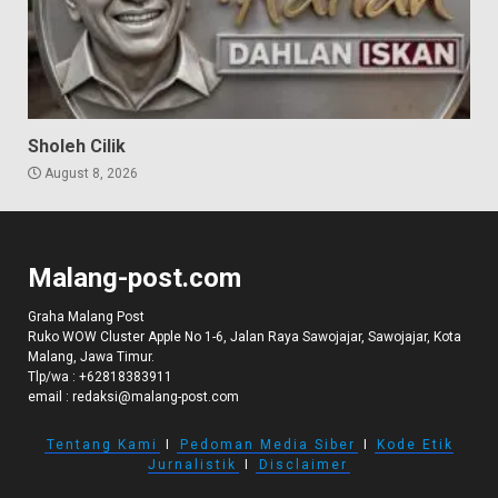
Sholeh Cilik
August 8, 2026
Malang-post.com
Graha Malang Post
Ruko WOW Cluster Apple No 1-6, Jalan Raya Sawojajar, Sawojajar, Kota
Malang, Jawa Timur.
Tlp/wa :
+62818383911
email :
redaksi@malang-post.com
Tentang Kami
I
Pedoman Media Siber
I
Kode Etik
Jurnalistik
I
Disclaimer