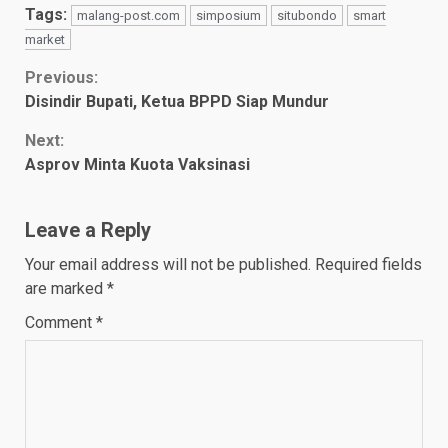
Kesejahteraan
Tags:
malang-post.com
simposium
situbondo
smart
Masyarak...
market
Continue
Previous:
Disindir Bupati, Ketua BPPD Siap Mundur
Reading
Next:
Asprov Minta Kuota Vaksinasi
Leave a Reply
Your email address will not be published.
Required fields
are marked
*
Comment
*