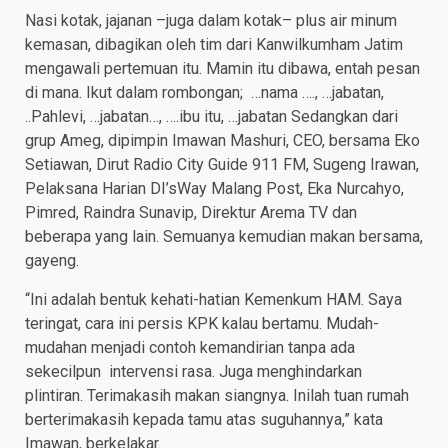
Nasi kotak, jajanan –juga dalam kotak– plus air minum
kemasan, dibagikan oleh tim dari Kanwilkumham Jatim
mengawali pertemuan itu. Mamin itu dibawa, entah pesan
di mana. Ikut dalam rombongan; …nama …., …jabatan,
..Pahlevi, …jabatan…, ….ibu itu, …jabatan Sedangkan dari
grup Ameg, dipimpin Imawan Mashuri, CEO, bersama Eko
Setiawan, Dirut Radio City Guide 911 FM, Sugeng Irawan,
Pelaksana Harian DI’sWay Malang Post, Eka Nurcahyo,
Pimred, Raindra Sunavip, Direktur Arema TV dan
beberapa yang lain. Semuanya kemudian makan bersama,
gayeng.
“Ini adalah bentuk kehati-hatian Kemenkum HAM. Saya
teringat, cara ini persis KPK kalau bertamu. Mudah-
mudahan menjadi contoh kemandirian tanpa ada
sekecilpun intervensi rasa. Juga menghindarkan
plintiran. Terimakasih makan siangnya. Inilah tuan rumah
berterimakasih kepada tamu atas suguhannya,” kata
Imawan, berkelakar.