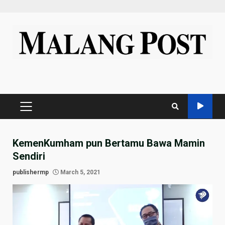
Skip
to
content
PRIMARY
MENU
KemenKumham pun Bertamu Bawa Mamin
Sendiri
publishermp
March 5, 2021