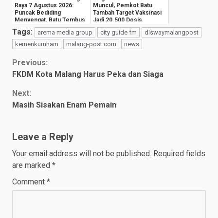
Raya 7 Agustus 2026:
Muncul, Pemkot Batu
Puncak Bediding
Tambah Target Vaksinasi
Menyengat, Batu Tembus
Jadi 20.500 Dosis
13 Derajat Celsiu...
Tags:
arema media group
city guide fm
diswaymalangpost
kemenkumham
malang-post.com
news
Continue
Previous:
FKDM Kota Malang Harus Peka dan Siaga
Reading
Next:
Masih Sisakan Enam Pemain
Leave a Reply
Your email address will not be published.
Required fields
are marked
*
Comment
*