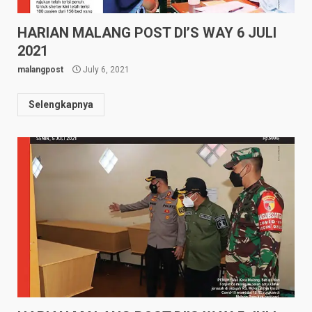
HARIAN MALANG POST DI’S WAY 6 JULI
2021
malangpost
July 6, 2021
Selengkapnya