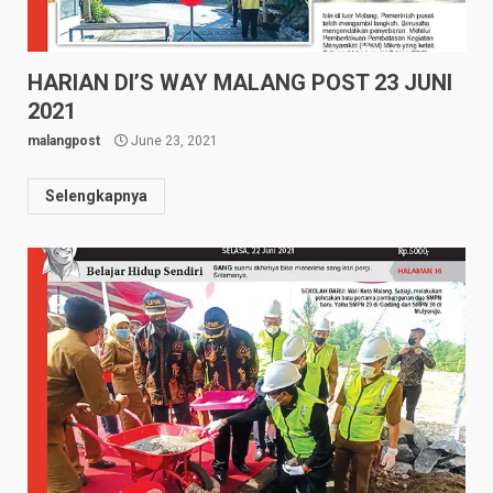
HARIAN DI’S WAY MALANG POST 23 JUNI
2021
malangpost
June 23, 2021
Selengkapnya