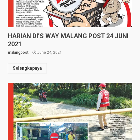
HARIAN DI’S WAY MALANG POST 24 JUNI
2021
malangpost
June 24, 2021
Selengkapnya