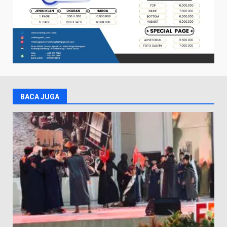
BACA JUGA