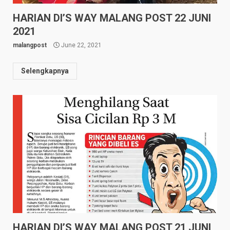
HARIAN DI’S WAY MALANG POST 22 JUNI
2021
malangpost
June 22, 2021
Selengkapnya
HARIAN DI’S WAY MALANG POST 21 JUNI