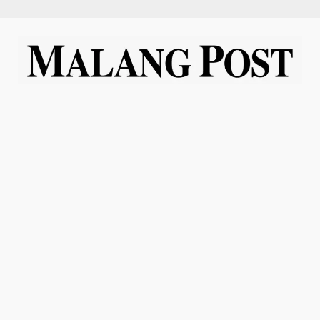
Skip
to
content