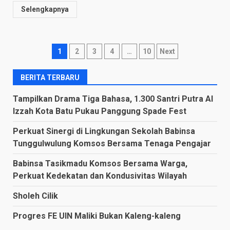
Selengkapnya
Posts
1
2
3
4
…
10
Next
navigation
BERITA TERBARU
Tampilkan Drama Tiga Bahasa, 1.300 Santri Putra Al
Izzah Kota Batu Pukau Panggung Spade Fest
Perkuat Sinergi di Lingkungan Sekolah Babinsa
Tunggulwulung Komsos Bersama Tenaga Pengajar
Babinsa Tasikmadu Komsos Bersama Warga,
Perkuat Kedekatan dan Kondusivitas Wilayah
Sholeh Cilik
Progres FE UIN Maliki Bukan Kaleng-kaleng