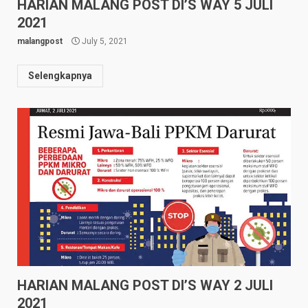
HARIAN MALANG POST DI’S WAY 5 JULI
2021
malangpost
July 5, 2021
Selengkapnya
HARIAN MALANG POST DI’S WAY 2 JULI
2021