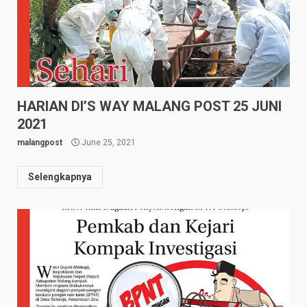
HARIAN DI’S WAY MALANG POST 25 JUNI
2021
malangpost
June 25, 2021
Selengkapnya