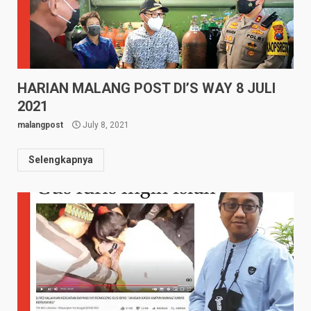
HARIAN MALANG POST DI’S WAY 8 JULI
2021
malangpost
July 8, 2021
Selengkapnya