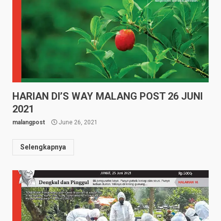
HARIAN DI’S WAY MALANG POST 26 JUNI
2021
malangpost
June 26, 2021
Selengkapnya