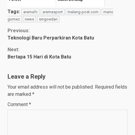
Tags:
aremafc
aremasport
malang-post.com
mario
gomez
news
singoedan
Continue
Previous:
Teknologi Baru Perparkiran Kota Batu
Reading
Next:
Bertapa 15 Hari di Kota Batu
Leave a Reply
Your email address will not be published.
Required fields
are marked
*
Comment
*