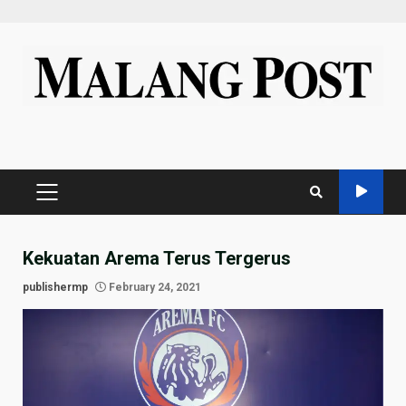
Skip
to
content
PRIMARY
MENU
Kekuatan Arema Terus Tergerus
publishermp
February 24, 2021