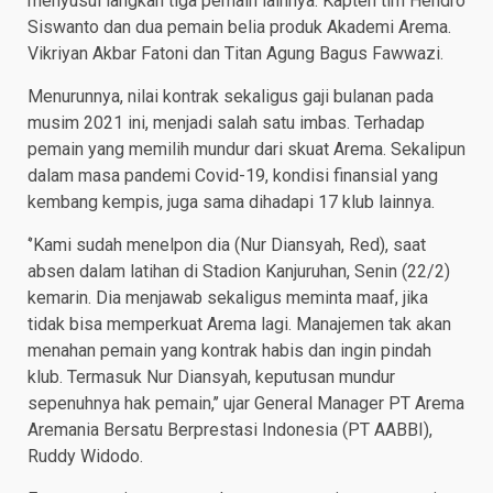
menyusul langkah tiga pemain lainnya. Kapten tim Hendro
Siswanto dan dua pemain belia produk Akademi Arema.
Vikriyan Akbar Fatoni dan Titan Agung Bagus Fawwazi.
Menurunnya, nilai kontrak sekaligus gaji bulanan pada
musim 2021 ini, menjadi salah satu imbas. Terhadap
pemain yang memilih mundur dari skuat Arema. Sekalipun
dalam masa pandemi Covid-19, kondisi finansial yang
kembang kempis, juga sama dihadapi 17 klub lainnya.
‘’Kami sudah menelpon dia (Nur Diansyah, Red), saat
absen dalam latihan di Stadion Kanjuruhan, Senin (22/2)
kemarin. Dia menjawab sekaligus meminta maaf, jika
tidak bisa memperkuat Arema lagi. Manajemen tak akan
menahan pemain yang kontrak habis dan ingin pindah
klub. Termasuk Nur Diansyah, keputusan mundur
sepenuhnya hak pemain,’’ ujar General Manager PT Arema
Aremania Bersatu Berprestasi Indonesia (PT AABBI),
Ruddy Widodo.