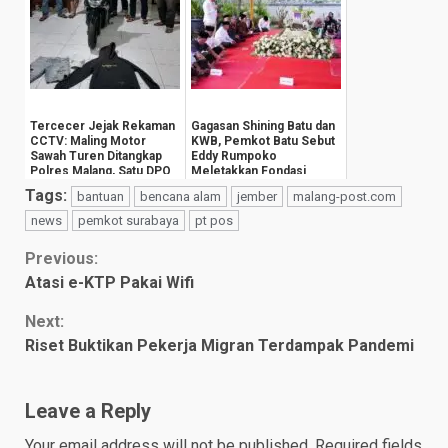
Tercecer Jejak Rekaman
Gagasan Shining Batu dan
CCTV: Maling Motor
KWB, Pemkot Batu Sebut
Sawah Turen Ditangkap
Eddy Rumpoko
Polres Malang, Satu DPO
Meletakkan Fondasi
Wisata Dunia
Tags:
bantuan
bencana alam
jember
malang-post.com
news
pemkot surabaya
pt pos
Continue
Previous:
Atasi e-KTP Pakai Wifi
Reading
Next:
Riset Buktikan Pekerja Migran Terdampak Pandemi
Leave a Reply
Your email address will not be published.
Required fields