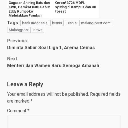
Gagasan Shining Batu dan
Keren! 3726 MDPL
KWB, Pemkot Batu Sebut
Syuting di Kampus dan UB
Eddy Rumpoko
Forest
Meletakkan Fondasi
Wisata Dunia
Tags:
bank indonesia
bisnis
Bisnis
malang-post.com
Malangpost
news
Continue
Previous:
Diminta Sabar Soal Liga 1, Arema Cemas
Reading
Next:
Menteri dan Wamen Baru Semoga Amanah
Leave a Reply
Your email address will not be published.
Required fields
are marked
*
Comment
*