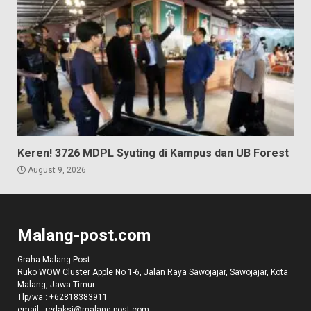
Keren! 3726 MDPL Syuting di Kampus dan UB Forest
August 9, 2026
Malang-post.com
Graha Malang Post
Ruko WOW Cluster Apple No 1-6, Jalan Raya Sawojajar, Sawojajar, Kota
Malang, Jawa Timur.
Tlp/wa :
+62818383911
email :
redaksi@malang-post.com