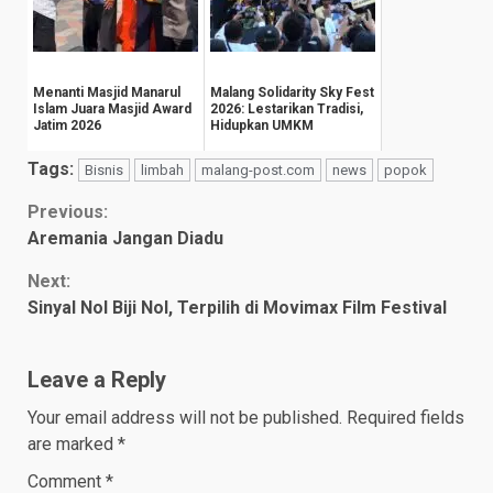
Menanti Masjid Manarul
Malang Solidarity Sky Fest
Islam Juara Masjid Award
2026: Lestarikan Tradisi,
Jatim 2026
Hidupkan UMKM
Tags:
Bisnis
limbah
malang-post.com
news
popok
Continue
Previous:
Aremania Jangan Diadu
Reading
Next:
Sinyal Nol Biji Nol, Terpilih di Movimax Film Festival
Leave a Reply
Your email address will not be published.
Required fields
are marked
*
Comment
*