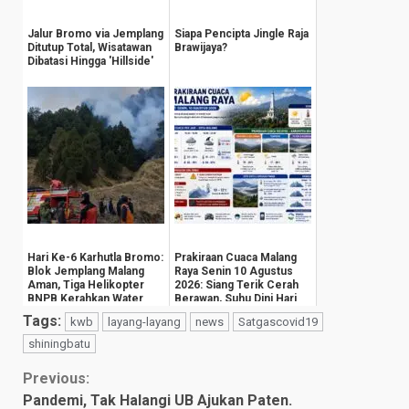
Jalur Bromo via Jemplang
Siapa Pencipta Jingle Raja
Ditutup Total, Wisatawan
Brawijaya?
Dibatasi Hingga 'Hillside'
Hari Ke-6 Karhutla Bromo:
Prakiraan Cuaca Malang
Blok Jemplang Malang
Raya Senin 10 Agustus
Aman, Tiga Helikopter
2026: Siang Terik Cerah
BNPB Kerahkan Water
Berawan, Suhu Dini Hari
Bombing
Anjlok ...
Tags:
kwb
layang-layang
news
Satgascovid19
shiningbatu
Continue
Previous:
Pandemi, Tak Halangi UB Ajukan Paten.