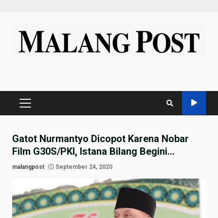
Skip
to
content
PRIMARY
MENU
Gatot Nurmantyo Dicopot Karena Nobar
Film G30S/PKI, Istana Bilang Begini…
malangpost
September 24, 2020