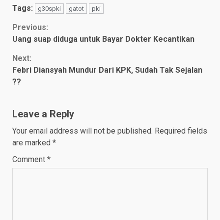
Mainnya
Pertamax Turbo An...
Tags:
g30spki
gatot
pki
Continue
Previous:
Uang suap diduga untuk Bayar Dokter Kecantikan
Reading
Next:
Febri Diansyah Mundur Dari KPK, Sudah Tak Sejalan
??
Leave a Reply
Your email address will not be published.
Required fields
are marked
*
Comment
*