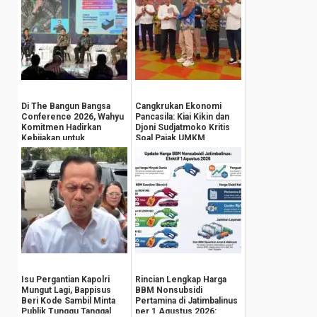
Di The Bangun Bangsa
Cangkrukan Ekonomi
Conference 2026, Wahyu
Pancasila: Kiai Kikin dan
Komitmen Hadirkan
Djoni Sudjatmoko Kritis
Kebijakan untuk
Soal Pajak UMKM
Kesejahteraan
Masyarak...
Isu Pergantian Kapolri
Rincian Lengkap Harga
Mungut Lagi, Bappisus
BBM Nonsubsidi
Beri Kode Sambil Minta
Pertamina di Jatimbalinus
Publik Tunggu Tanggal
per 1 Agustus 2026: