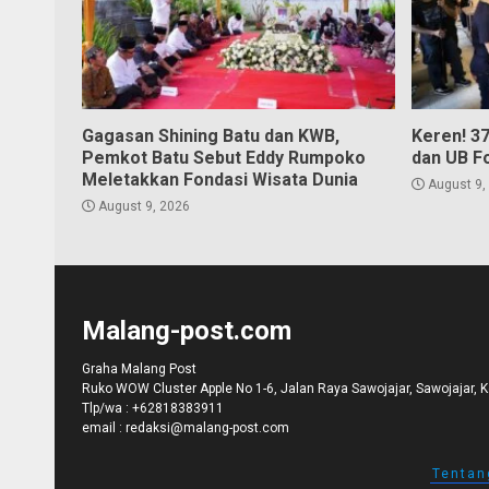
Gagasan Shining Batu dan KWB,
Keren! 3
Pemkot Batu Sebut Eddy Rumpoko
dan UB F
Meletakkan Fondasi Wisata Dunia
August 9,
August 9, 2026
Malang-post.com
Graha Malang Post
Ruko WOW Cluster Apple No 1-6, Jalan Raya Sawojajar, Sawojajar, 
Tlp/wa :
+62818383911
email :
redaksi@malang-post.com
Tentan