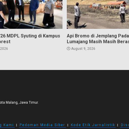
726 MDPL Syuting di Kampus
Api Bromo di Jemplang Pad
orest
Lumajang Masih Masih Bera
 2026
August 9, 2026
Kota Malang, Jawa Timur.
g Kami
I
Pedoman Media Siber
I
Kode Etik Jurnalistik
I
Dis