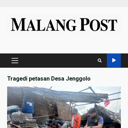
Skip
to
content
PRIMARY
MENU
Tragedi petasan Desa Jenggolo