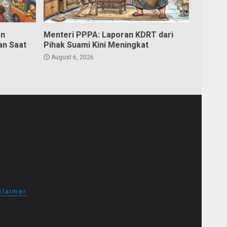
an
Menteri PPPA: Laporan KDRT dari
an Saat
Pihak Suami Kini Meningkat
August 6, 2026
claimer