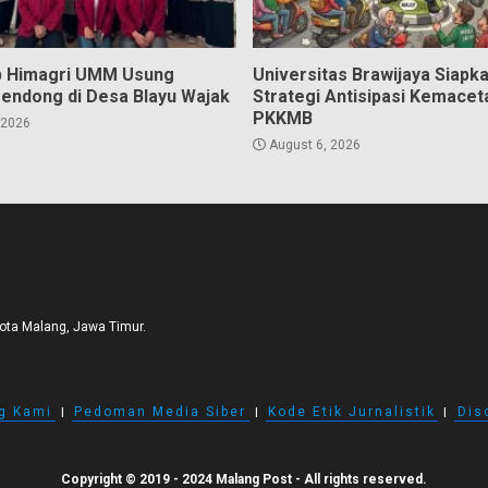
b Himagri UMM Usung
Universitas Brawijaya Siapk
Mendong di Desa Blayu Wajak
Strategi Antisipasi Kemacet
PKKMB
 2026
August 6, 2026
Kota Malang, Jawa Timur.
g Kami
I
Pedoman Media Siber
I
Kode Etik Jurnalistik
I
Dis
Copyright © 2019 - 2024 Malang Post - All rights reserved.