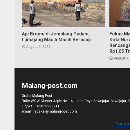
Api Bromo di Jemplang Padam,
Fokus Ma
Lumajang Masih Masih Berasap
Kota Nur
Rancanga
August 9, 2026
Rp1,05 Tr
August 9,
Malang-post.com
Graha Malang Post
Ruko WOW Cluster Apple No 1-6, Jalan Raya Sawojajar, Sawojajar, 
Tlp/wa :
+62818383911
email :
redaksi@malang-post.com
Tentan