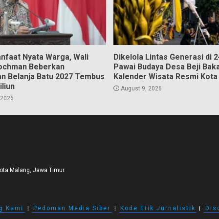
nfaat Nyata Warga, Wali
Dikelola Lintas Generasi di 2
ochman Beberkan
Pawai Budaya Desa Beji Bak
n Belanja Batu 2027 Tembus
Kalender Wisata Resmi Kota
iliun
August 9, 2026
 2026
Kota Malang, Jawa Timur.
g Kami
I
Pedoman Media Siber
I
Kode Etik Jurnalistik
I
Dis