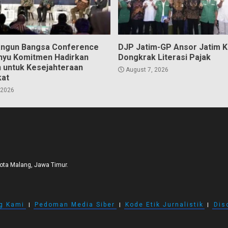
angun Bangsa Conference
DJP Jatim-GP Ansor Jatim 
hyu Komitmen Hadirkan
Dongkrak Literasi Pajak
n untuk Kesejahteraan
August 7, 2026
kat
 2026
Kota Malang, Jawa Timur.
g Kami
I
Pedoman Media Siber
I
Kode Etik Jurnalistik
I
Dis