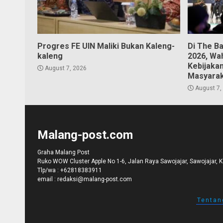
Progres FE UIN Maliki Bukan Kaleng-
Di The B
kaleng
2026, Wa
Kebijaka
August 7, 2026
Masyara
August 7,
Malang-post.com
Graha Malang Post
Ruko WOW Cluster Apple No 1-6, Jalan Raya Sawojajar, Sawojajar, 
Tlp/wa :
+62818383911
email :
redaksi@malang-post.com
Tentan