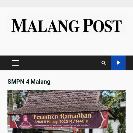
Skip
to
content
PRIMARY
MENU
SMPN 4 Malang