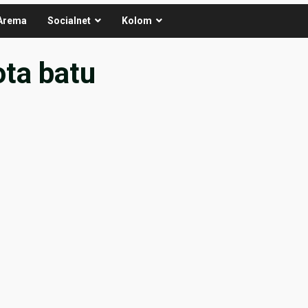
Arema
Socialnet
Kolom
ota batu