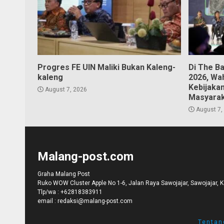
Progres FE UIN Maliki Bukan Kaleng-
Di The B
kaleng
2026, Wa
Kebijaka
August 7, 2026
Masyara
August 7,
Malang-post.com
Graha Malang Post
Ruko WOW Cluster Apple No 1-6, Jalan Raya Sawojajar, Sawojajar, 
Tlp/wa :
+62818383911
email :
redaksi@malang-post.com
Tentan