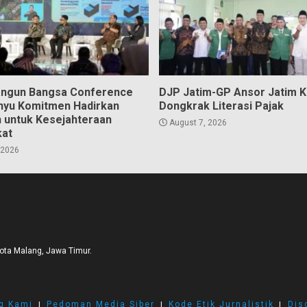
angun Bangsa Conference
DJP Jatim-GP Ansor Jatim 
hyu Komitmen Hadirkan
Dongkrak Literasi Pajak
n untuk Kesejahteraan
August 7, 2026
kat
 2026
Kota Malang, Jawa Timur.
g Kami
I
Pedoman Media Siber
I
Kode Etik Jurnalistik
I
Dis