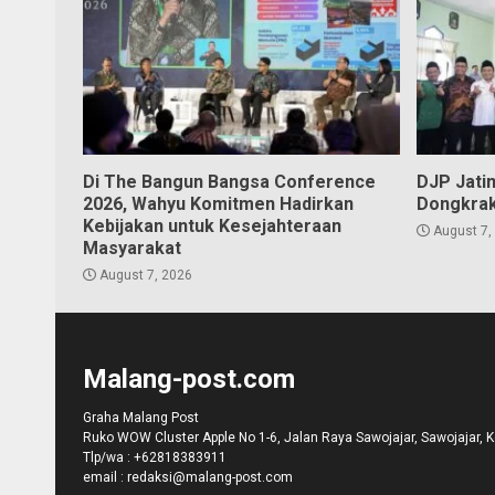
Di The Bangun Bangsa Conference
DJP Jati
2026, Wahyu Komitmen Hadirkan
Dongkrak
Kebijakan untuk Kesejahteraan
August 7,
Masyarakat
August 7, 2026
Malang-post.com
Graha Malang Post
Ruko WOW Cluster Apple No 1-6, Jalan Raya Sawojajar, Sawojajar, 
Tlp/wa :
+62818383911
email :
redaksi@malang-post.com