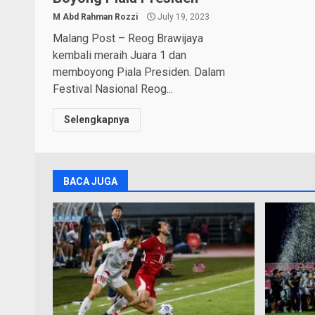
M Abd Rahman Rozzi
July 19, 2023
Malang Post – Reog Brawijaya
kembali meraih Juara 1 dan
memboyong Piala Presiden. Dalam
Festival Nasional Reog...
Selengkapnya
BACA JUGA