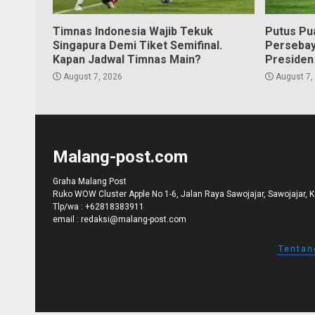
Timnas Indonesia Wajib Tekuk
Putus Pu
Singapura Demi Tiket Semifinal.
Persebay
Kapan Jadwal Timnas Main?
Presiden
August 7, 2026
August 7,
Malang-post.com
Graha Malang Post
Ruko WOW Cluster Apple No 1-6, Jalan Raya Sawojajar, Sawojajar, 
Tlp/wa :
+62818383911
email :
redaksi@malang-post.com
Tentan