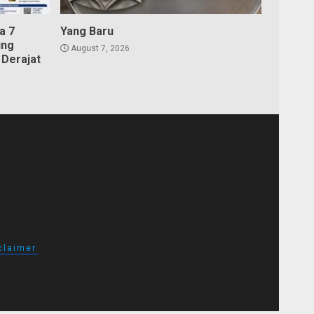
a 7
Yang Baru
ing
August 7, 2026
Derajat
claimer