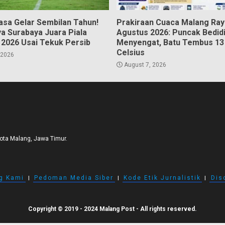
asa Gelar Sembilan Tahun!
Prakiraan Cuaca Malang Ray
a Surabaya Juara Piala
Agustus 2026: Puncak Bedid
 2026 Usai Tekuk Persib
Menyengat, Batu Tembus 13 
Celsius
 2026
August 7, 2026
Kota Malang, Jawa Timur.
g Kami
I
Pedoman Media Siber
I
Kode Etik Jurnalistik
I
Dis
Copyright © 2019 - 2024 Malang Post - All rights reserved.