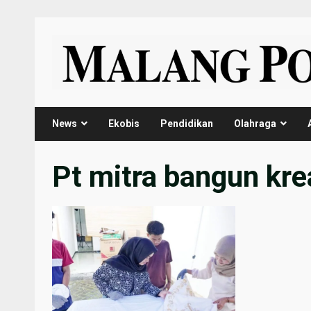
Skip
to
content
News
Ekobis
Pendidikan
Olahraga
Pt mitra bangun kre