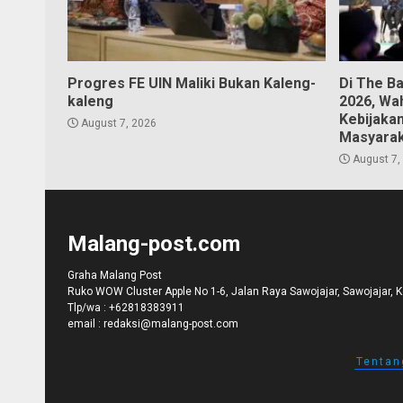
Progres FE UIN Maliki Bukan Kaleng-
Di The B
kaleng
2026, Wa
Kebijaka
August 7, 2026
Masyara
August 7,
Malang-post.com
Graha Malang Post
Ruko WOW Cluster Apple No 1-6, Jalan Raya Sawojajar, Sawojajar, 
Tlp/wa :
+62818383911
email :
redaksi@malang-post.com
Tentan