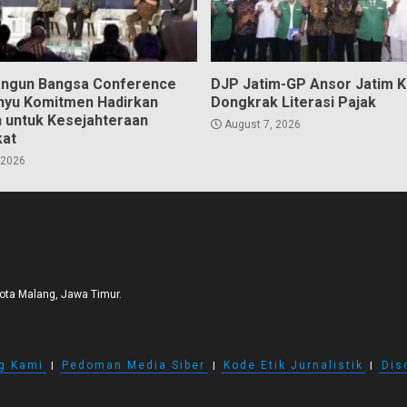
angun Bangsa Conference
DJP Jatim-GP Ansor Jatim 
hyu Komitmen Hadirkan
Dongkrak Literasi Pajak
n untuk Kesejahteraan
August 7, 2026
kat
 2026
Kota Malang, Jawa Timur.
g Kami
I
Pedoman Media Siber
I
Kode Etik Jurnalistik
I
Dis