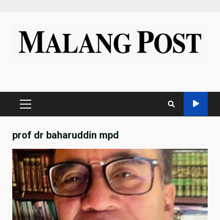
Skip
to
content
PRIMARY
MENU
prof dr baharuddin mpd