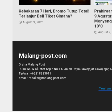
Kebakaran 7 Hari, Bromo Tutup Total!
Prakiraa
Terlanjur Beli Tiket Gimana?
9 Agustu
Menyenga
August 9, 2026
10°C
August 9,
Malang-post.com
Graha Malang Post
Ruko WOW Cluster Apple No 1-6, Jalan Raya Sawojajar, Sawojajar, 
Tlp/wa :
+62818383911
email :
redaksi@malang-post.com
Tentan