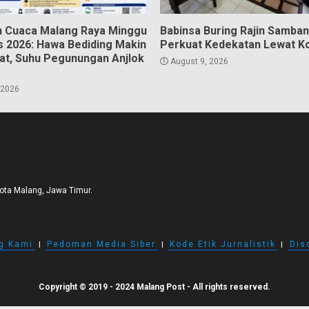
n Cuaca Malang Raya Minggu
Babinsa Buring Rajin Samban
s 2026: Hawa Bediding Makin
Perkuat Kedekatan Lewat 
t, Suhu Pegunungan Anjlok
August 9, 2026
 2026
Kota Malang, Jawa Timur.
g Kami
I
Pedoman Media Siber
I
Kode Etik Jurnalistik
I
Dis
Copyright © 2019 - 2024 Malang Post - All rights reserved.