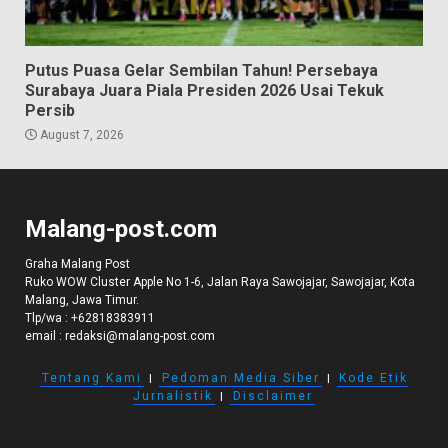
Putus Puasa Gelar Sembilan Tahun! Persebaya
Surabaya Juara Piala Presiden 2026 Usai Tekuk
Persib
August 7, 2026
Malang-post.com
Graha Malang Post
Ruko WOW Cluster Apple No 1-6, Jalan Raya Sawojajar, Sawojajar, Kota
Malang, Jawa Timur.
Tlp/wa :
+62818383911
email :
redaksi@malang-post.com
Tentang Kami
I
Pedoman Media Siber
I
Kode Etik
Jurnalistik
I
Disclaimer