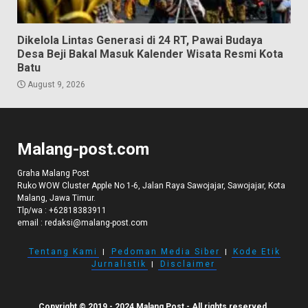
Dikelola Lintas Generasi di 24 RT, Pawai Budaya
Desa Beji Bakal Masuk Kalender Wisata Resmi Kota
Batu
August 9, 2026
Malang-post.com
Graha Malang Post
Ruko WOW Cluster Apple No 1-6, Jalan Raya Sawojajar, Sawojajar, Kota
Malang, Jawa Timur.
Tlp/wa :
+62818383911
email :
redaksi@malang-post.com
Tentang Kami
I
Pedoman Media Siber
I
Kode Etik
Jurnalistik
I
Disclaimer
Copyright © 2019 - 2024 Malang Post - All rights reserved.