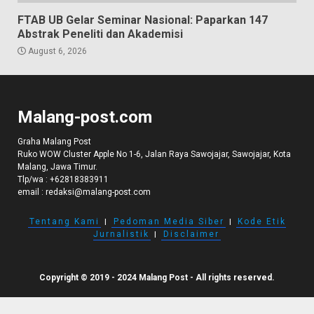
FTAB UB Gelar Seminar Nasional: Paparkan 147
Abstrak Peneliti dan Akademisi
August 6, 2026
Malang-post.com
Graha Malang Post
Ruko WOW Cluster Apple No 1-6, Jalan Raya Sawojajar, Sawojajar, Kota
Malang, Jawa Timur.
Tlp/wa :
+62818383911
email :
redaksi@malang-post.com
Tentang Kami
I
Pedoman Media Siber
I
Kode Etik
Jurnalistik
I
Disclaimer
Copyright © 2019 - 2024 Malang Post - All rights reserved.