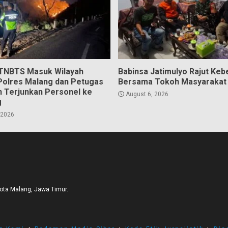
 TNBTS Masuk Wilayah
Babinsa Jatimulyo Rajut Ke
Polres Malang dan Petugas
Bersama Tokoh Masyarakat
 Terjunkan Personel ke
August 6, 2026
g
 2026
Kota Malang, Jawa Timur.