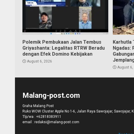
Polemik Pembukaan Jalan Tembus
Karhutla
Griyashanta: Legalitas RTRW Beradu
Ngadas: 
dengan Efek Domino Kebijakan
Gabungan
Jemplan
August 6, 2026
August 6,
Malang-post.com
Graha Malang Post
Ruko WOW Cluster Apple No 1-6, Jalan Raya Sawojajar, Sawojajar, 
Tlp/wa :
+62818383911
email :
redaksi@malang-post.com