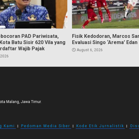
bocoran PAD Pariwisata,
Fisik Kedodoran, Marcos Sa
ota Batu Sisir 620 Vila yang
Evaluasi Singo ‘Arema’ Edan
rdaftar Wajib Pajak
August 6, 2026
 2026
Kota Malang, Jawa Timur.
g Kami
I
Pedoman Media Siber
I
Kode Etik Jurnalistik
I
Dis