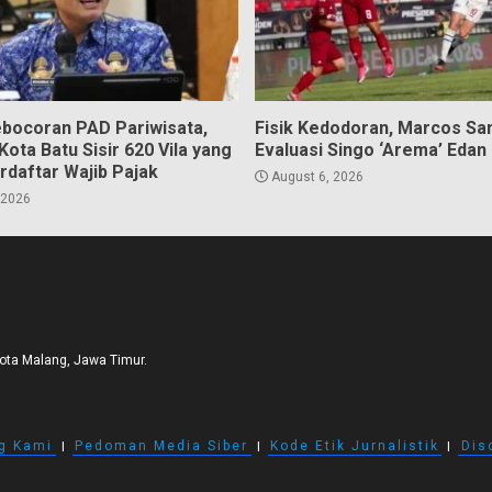
bocoran PAD Pariwisata,
Fisik Kedodoran, Marcos Sa
ota Batu Sisir 620 Vila yang
Evaluasi Singo ‘Arema’ Edan
rdaftar Wajib Pajak
August 6, 2026
 2026
Kota Malang, Jawa Timur.
g Kami
I
Pedoman Media Siber
I
Kode Etik Jurnalistik
I
Dis