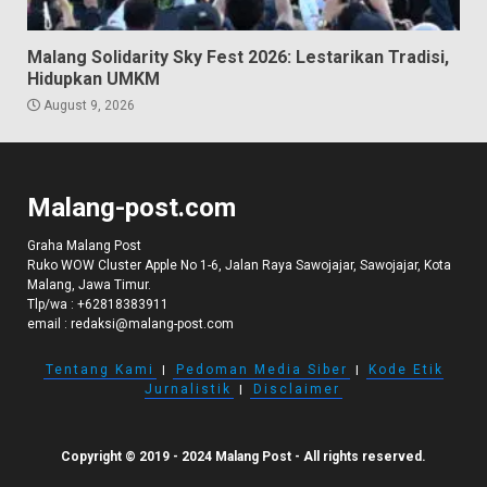
Malang Solidarity Sky Fest 2026: Lestarikan Tradisi,
Hidupkan UMKM
August 9, 2026
Malang-post.com
Graha Malang Post
Ruko WOW Cluster Apple No 1-6, Jalan Raya Sawojajar, Sawojajar, Kota
Malang, Jawa Timur.
Tlp/wa :
+62818383911
email :
redaksi@malang-post.com
Tentang Kami
I
Pedoman Media Siber
I
Kode Etik
Jurnalistik
I
Disclaimer
Copyright © 2019 - 2024 Malang Post - All rights reserved.