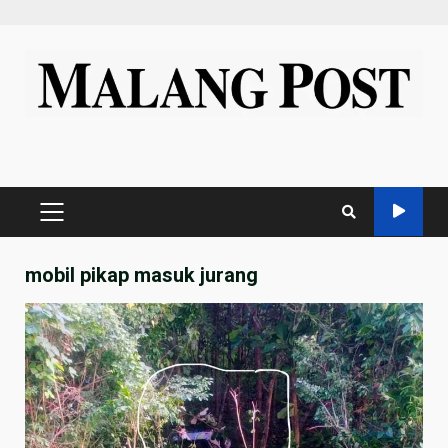
Skip
to
content
PRIMARY
MENU
mobil pikap masuk jurang