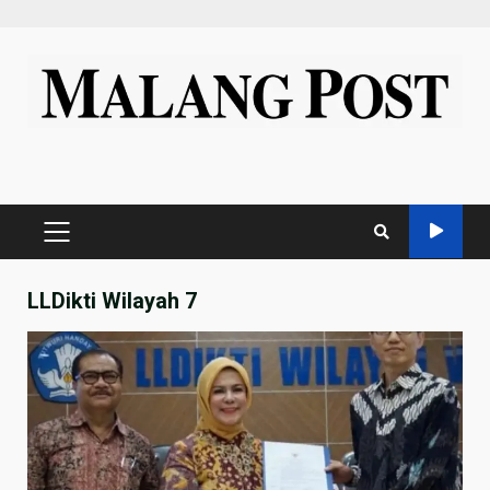
Skip
to
content
PRIMARY
MENU
LLDikti Wilayah 7