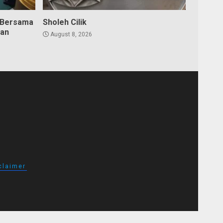
 Bersama
Sholeh Cilik
dan
August 8, 2026
claimer