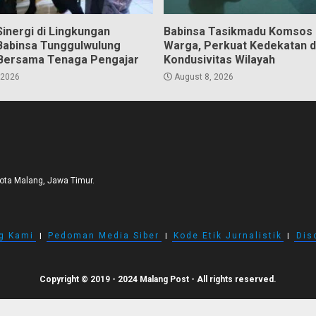
inergi di Lingkungan
Babinsa Tasikmadu Komsos
Babinsa Tunggulwulung
Warga, Perkuat Kedekatan 
Bersama Tenaga Pengajar
Kondusivitas Wilayah
 2026
August 8, 2026
Kota Malang, Jawa Timur.
g Kami
I
Pedoman Media Siber
I
Kode Etik Jurnalistik
I
Dis
Copyright © 2019 - 2024 Malang Post - All rights reserved.