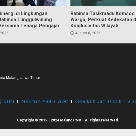
inergi di Lingkungan
Babinsa Tasikmadu Komsos
Babinsa Tunggulwulung
Warga, Perkuat Kedekatan 
Bersama Tenaga Pengajar
Kondusivitas Wilayah
 2026
August 8, 2026
Kota Malang, Jawa Timur.
g Kami
I
Pedoman Media Siber
I
Kode Etik Jurnalistik
I
Dis
Copyright © 2019 - 2024 Malang Post - All rights reserved.