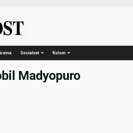
Arema
Socialnet
Kolom
obil Madyopuro