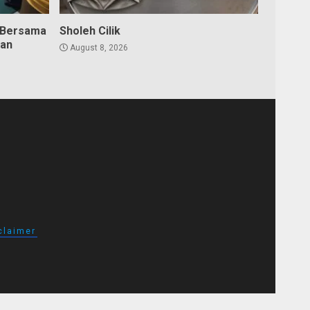
 Bersama
Sholeh Cilik
dan
August 8, 2026
claimer