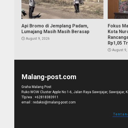
Api Bromo di Jemplang Padam,
Fokus Ma
Lumajang Masih Masih Berasap
Kota Nur
Rancanga
August 9, 2026
Rp1,05 Tr
August 9,
Malang-post.com
Graha Malang Post
Ruko WOW Cluster Apple No 1-6, Jalan Raya Sawojajar, Sawojajar, 
Tlp/wa :
+62818383911
email :
redaksi@malang-post.com
Tentan