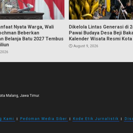
nfaat Nyata Warga, Wali
Dikelola Lintas Generasi di 2
ochman Beberkan
Pawai Budaya Desa Beji Bak
n Belanja Batu 2027 Tembus
Kalender Wisata Resmi Kota
iliun
August 9, 2026
 2026
Kota Malang, Jawa Timur.
g Kami
I
Pedoman Media Siber
I
Kode Etik Jurnalistik
I
Dis