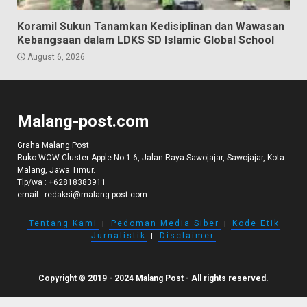
Koramil Sukun Tanamkan Kedisiplinan dan Wawasan
Kebangsaan dalam LDKS SD Islamic Global School
August 6, 2026
Malang-post.com
Graha Malang Post
Ruko WOW Cluster Apple No 1-6, Jalan Raya Sawojajar, Sawojajar, Kota
Malang, Jawa Timur.
Tlp/wa :
+62818383911
email :
redaksi@malang-post.com
Tentang Kami
I
Pedoman Media Siber
I
Kode Etik
Jurnalistik
I
Disclaimer
Copyright © 2019 - 2024 Malang Post - All rights reserved.