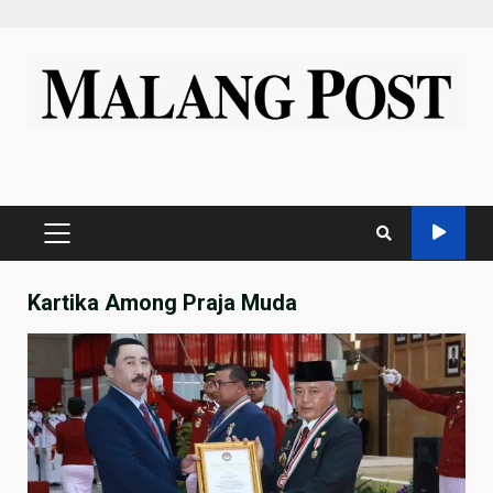
Skip
to
content
PRIMARY
MENU
Kartika Among Praja Muda