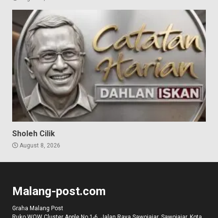
Sholeh Cilik
August 8, 2026
Malang-post.com
Graha Malang Post
Ruko WOW Cluster Apple No 1-6, Jalan Raya Sawojajar, Sawojajar, Kota