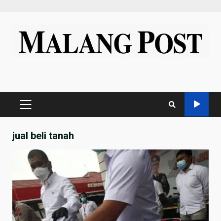
Skip
to
content
PRIMARY
MENU
jual beli tanah