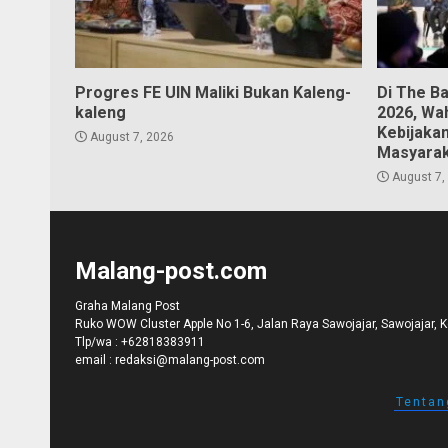
Progres FE UIN Maliki Bukan Kaleng-
Di The B
kaleng
2026, Wa
Kebijaka
August 7, 2026
Masyara
August 7,
Malang-post.com
Graha Malang Post
Ruko WOW Cluster Apple No 1-6, Jalan Raya Sawojajar, Sawojajar, 
Tlp/wa :
+62818383911
email :
redaksi@malang-post.com
Tentan