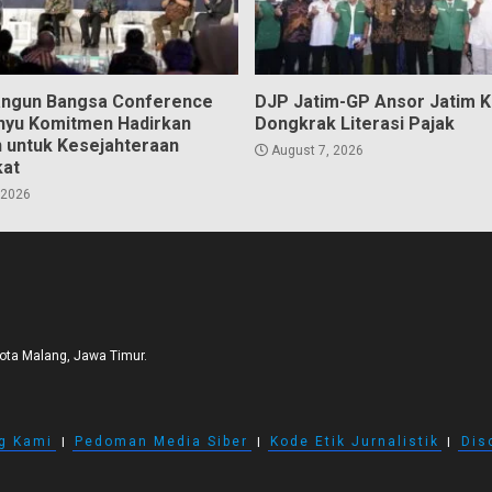
angun Bangsa Conference
DJP Jatim-GP Ansor Jatim 
hyu Komitmen Hadirkan
Dongkrak Literasi Pajak
n untuk Kesejahteraan
August 7, 2026
kat
 2026
Kota Malang, Jawa Timur.
g Kami
I
Pedoman Media Siber
I
Kode Etik Jurnalistik
I
Dis