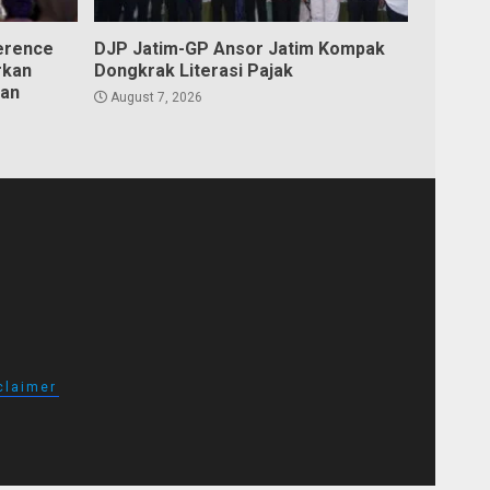
erence
DJP Jatim-GP Ansor Jatim Kompak
rkan
Dongkrak Literasi Pajak
aan
August 7, 2026
claimer