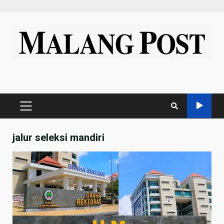
Skip
to
content
PRIMARY
MENU
jalur seleksi mandiri