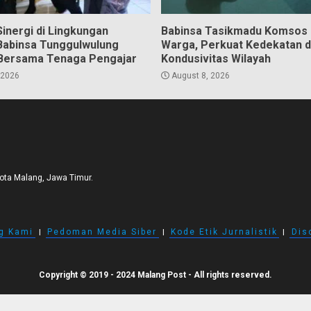
inergi di Lingkungan
Babinsa Tasikmadu Komsos
Babinsa Tunggulwulung
Warga, Perkuat Kedekatan 
Bersama Tenaga Pengajar
Kondusivitas Wilayah
 2026
August 8, 2026
Kota Malang, Jawa Timur.
g Kami
I
Pedoman Media Siber
I
Kode Etik Jurnalistik
I
Dis
Copyright © 2019 - 2024 Malang Post - All rights reserved.