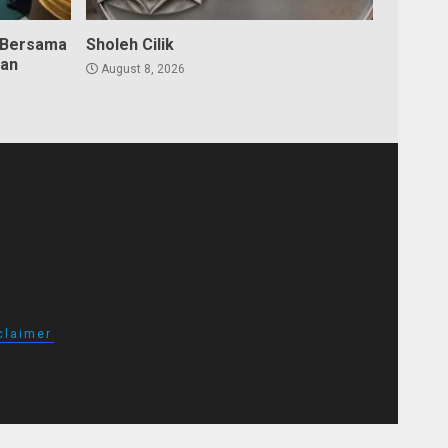
 Bersama
Sholeh Cilik
dan
August 8, 2026
claimer