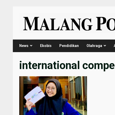
Skip
to
content
News
Ekobis
Pendidikan
Olahraga
international compet