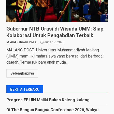
Gubernur NTB Orasi di Wisuda UMM: Siap
Kolaborasi Untuk Pengabdian Terbaik
M Abd Rahman Rozzi
June 17, 2025
MALANG POST- Universitas Muhammadiyah Malang
(UMM) memiliki mahasiswa yang berasal dari berbagai
daerah. Termasuk para anak muda...
Selengkapnya
BERITA TERBARU
Progres FE UIN Maliki Bukan Kaleng-kaleng
Di The Bangun Bangsa Conference 2026, Wahyu