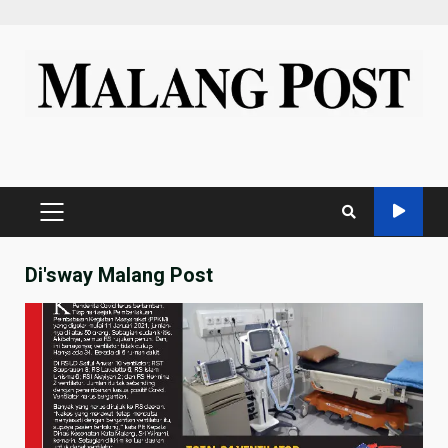
Skip
to
content
PRIMARY
MENU
Di'sway Malang Post