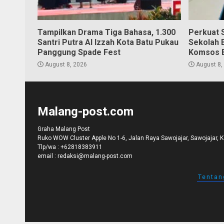
Tampilkan Drama Tiga Bahasa, 1.300
Perkuat S
Santri Putra Al Izzah Kota Batu Pukau
Sekolah 
Panggung Spade Fest
Komsos 
August 8, 2026
August 8,
Malang-post.com
Graha Malang Post
Ruko WOW Cluster Apple No 1-6, Jalan Raya Sawojajar, Sawojajar, 
Tlp/wa :
+62818383911
email :
redaksi@malang-post.com
Tentan