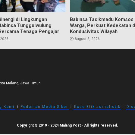
inergi di Lingkungan
Babinsa Tasikmadu Komsos
Babinsa Tunggulwulung
Warga, Perkuat Kedekatan 
Bersama Tenaga Pengajar
Kondusivitas Wilayah
 2026
August 8, 2026
Kota Malang, Jawa Timur.
g Kami
I
Pedoman Media Siber
I
Kode Etik Jurnalistik
I
Dis
Copyright © 2019 - 2024 Malang Post - All rights reserved.