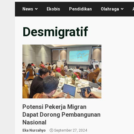
News
Ekobis
Pendidikan
Olahraga
Desmigratif
Potensi Pekerja Migran
Dapat Dorong Pembangunan
Nasional
Eka Nurcahyo
September 27, 2024