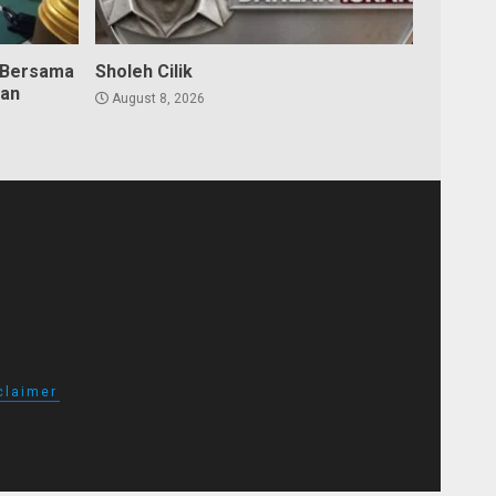
 Bersama
Sholeh Cilik
dan
August 8, 2026
claimer