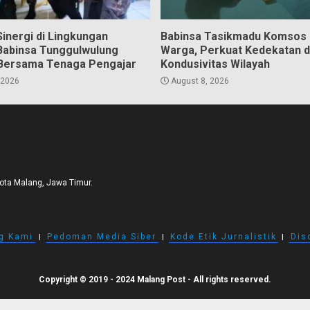
inergi di Lingkungan
Babinsa Tasikmadu Komsos
Babinsa Tunggulwulung
Warga, Perkuat Kedekatan 
Bersama Tenaga Pengajar
Kondusivitas Wilayah
 2026
August 8, 2026
Kota Malang, Jawa Timur.
g Kami
I
Pedoman Media Siber
I
Kode Etik Jurnalistik
I
Dis
Copyright © 2019 - 2024 Malang Post - All rights reserved.