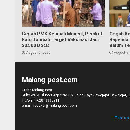
Cegah PMK Kembali Muncul, Pemkot
Cegah Ke
Batu Tambah Target Vaksinasi Jadi
Bapenda K
20.500 Dosis
Belum Te
August 6, 2026
August 6,
Malang-post.com
Graha Malang Post
Ruko WOW Cluster Apple No 1-6, Jalan Raya Sawojajar, Sawojajar, 
Tlp/wa :
+62818383911
email :
redaksi@malang-post.com
Tentan