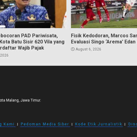
bocoran PAD Pariwisata,
Fisik Kedodoran, Marcos Sa
ota Batu Sisir 620 Vila yang
Evaluasi Singo ‘Arema’ Edan
rdaftar Wajib Pajak
August 6, 2026
 2026
Kota Malang, Jawa Timur.
g Kami
I
Pedoman Media Siber
I
Kode Etik Jurnalistik
I
Dis