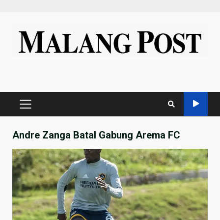
Skip
to
content
PRIMARY
MENU
Andre Zanga Batal Gabung Arema FC