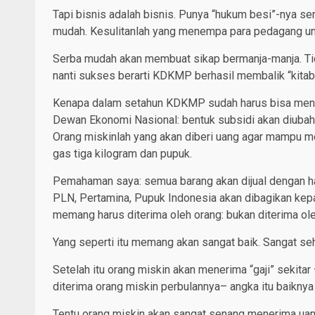
Tapi bisnis adalah bisnis. Punya “hukum besi”-nya sen
mudah. Kesulitanlah yang menempa para pedagang un
Serba mudah akan membuat sikap bermanja-manja. Ti
nanti sukses berarti KDKMP berhasil membalik “kitab
Kenapa dalam setahun KDKMP sudah harus bisa menan
Dewan Ekonomi Nasional: bentuk subsidi akan diubah 
Orang miskinlah yang akan diberi uang agar mampu mem
gas tiga kilogram dan pupuk.
Pemahaman saya: semua barang akan dijual dengan ha
PLN, Pertamina, Pupuk Indonesia akan dibagikan kepad
memang harus diterima oleh orang: bukan diterima ol
Yang seperti itu memang akan sangat baik. Sangat seha
Setelah itu orang miskin akan menerima “gaji” sekit
diterima orang miskin perbulannya– angka itu baiknya t
Tentu orang miskin akan sangat senang menerima uang