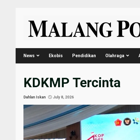
Skip
to
content
News
Ekobis
Pendidikan
Olahraga
KDKMP Tercinta
Dahlan Iskan
July 8, 2026