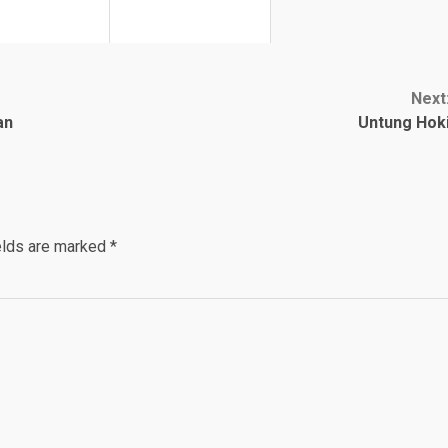
Next
an
Untung Hok
elds are marked
*