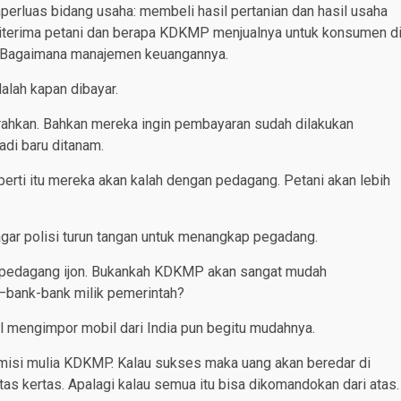
perluas bidang usaha: membeli hasil pertanian dan hasil usaha
g diterima petani dan berapa KDKMP menjualnya untuk konsumen d
a. Bagaimana manajemen keuangannya.
dalah kapan dibayar.
erahkan. Bahkan mereka ingin pembayaran sudah dilakukan
adi baru ditanam.
erti itu mereka akan kalah dengan pedagang. Petani akan lebih
gar polisi turun tangan untuk menangkap pegadang.
 pedagang ijon. Bukankah KDKMP akan sangat mudah
–bank-bank milik pemerintah?
 mengimpor mobil dari India pun begitu mudahnya.
 misi mulia KDKMP. Kalau sukses maka uang akan beredar di
as kertas. Apalagi kalau semua itu bisa dikomandokan dari atas.