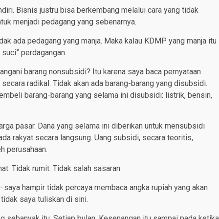
diri. Bisnis justru bisa berkembang melalui cara yang tidak
tuk menjadi pedagang yang sebenarnya.
dak ada pedagang yang manja. Maka kalau KDMP yang manja itu
 suci” perdagangan.
gani barang nonsubsidi? Itu karena saya baca pernyataan
secara radikal. Tidak akan ada barang-barang yang disubsidi.
beli barang-barang yang selama ini disubsidi: listrik, bensin,
rga pasar. Dana yang selama ini diberikan untuk mensubsidi
a rakyat secara langsung. Uang subsidi, secara teoritis,
eh perusahaan.
t. Tidak rumit. Tidak salah sasaran.
ar –saya hampir tidak percaya membaca angka rupiah yang akan
idak saya tuliskan di sini.
 sebanyak itu. Setiap bulan. Kesenangan itu sampai pada ketika