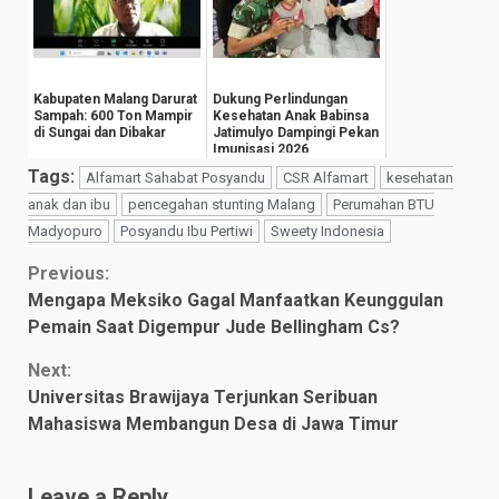
Kabupaten Malang Darurat
Dukung Perlindungan
Sampah: 600 Ton Mampir
Kesehatan Anak Babinsa
di Sungai dan Dibakar
Jatimulyo Dampingi Pekan
Imunisasi 2026
Tags:
Alfamart Sahabat Posyandu
CSR Alfamart
kesehatan
anak dan ibu
pencegahan stunting Malang
Perumahan BTU
Madyopuro
Posyandu Ibu Pertiwi
Sweety Indonesia
Continue
Previous:
Mengapa Meksiko Gagal Manfaatkan Keunggulan
Reading
Pemain Saat Digempur Jude Bellingham Cs?
Next:
Universitas Brawijaya Terjunkan Seribuan
Mahasiswa Membangun Desa di Jawa Timur
Leave a Reply