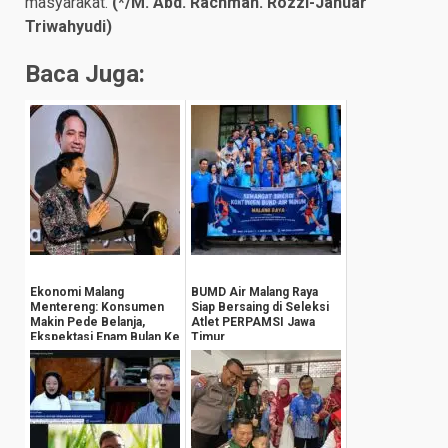
masyarakat.
(*/M. Abd. Rachman. Rozzi-Januar
Triwahyudi)
Baca Juga:
Ekonomi Malang
BUMD Air Malang Raya
Mentereng: Konsumen
Siap Bersaing di Seleksi
Makin Pede Belanja,
Atlet PERPAMSI Jawa
Ekspektasi Enam Bulan Ke
Timur
Depan Tembus 139,0